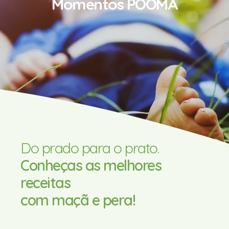
Momentos POOMA
Do prado para o prato.
Conheças as melhores
receitas
com maçã e pera!