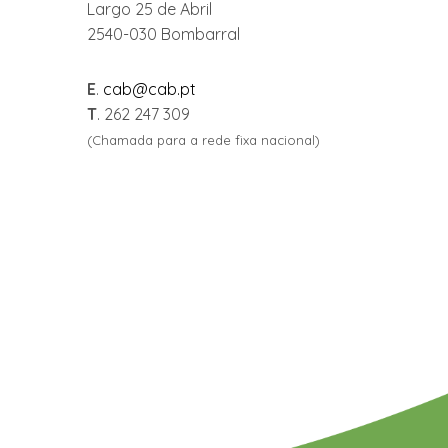
Largo 25 de Abril
2540-030 Bombarral
E
.
cab@cab.pt
T
. 262 247 309
(Chamada para a rede fixa nacional)