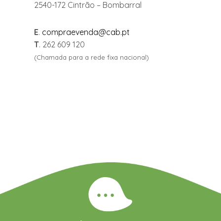
2540-172 Cintrão – Bombarral
E
.
compraevenda@cab.pt
T
. 262 609 120
(Chamada para a rede fixa nacional)