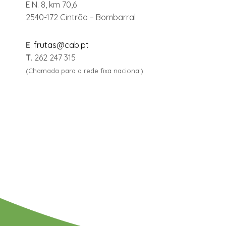
E.N. 8, km 70,6
2540-172 Cintrão – Bombarral
E
.
frutas@cab.pt
T
. 262 247 315
(Chamada para a rede fixa nacional)